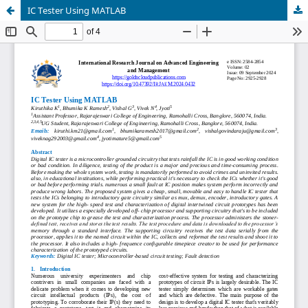
IC Tester Using MATLAB